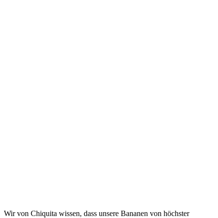
Januar 28th
2021 ・ 5 Min
Lesedauer
Teilen
Wir von Chiquita wissen, dass unsere Bananen von höchster