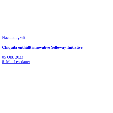
Nachhaltigkeit
Chiquita enthüllt innovative Yelloway-Initiative
05 Okt. 2023
8 Min Lesedauer