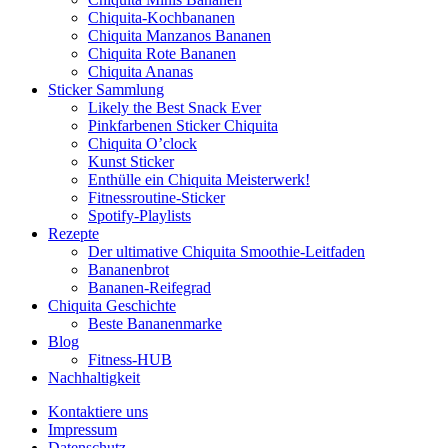
Chiquita-Kochbananen
Chiquita Manzanos Bananen
Chiquita Rote Bananen
Chiquita Ananas
Sticker Sammlung
Likely the Best Snack Ever
Pinkfarbenen Sticker Chiquita
Chiquita O’clock
Kunst Sticker
Enthülle ein Chiquita Meisterwerk!
Fitnessroutine-Sticker
Spotify-Playlists
Rezepte
Der ultimative Chiquita Smoothie-Leitfaden
Bananenbrot
Bananen-Reifegrad
Chiquita Geschichte
Beste Bananenmarke
Blog
Fitness-HUB
Nachhaltigkeit
Kontaktiere uns
Impressum
Datenschutz