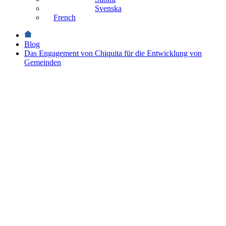
Svenska
French
Blog
Das Engagement von Chiquita für die Entwicklung von
Gemeinden
Nachhaltigkeit
Das
Engagement
von
Chiquita
für die
Entwicklung
von
Gemeinden
Nachhaltigkeit