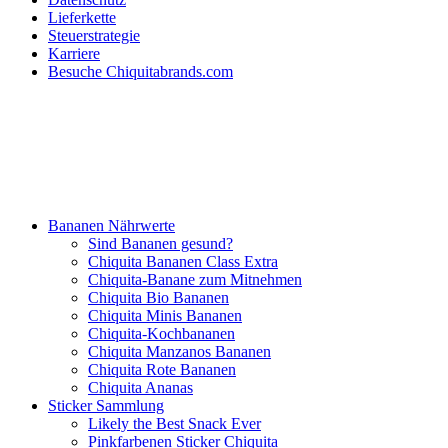
Lieferkette
Steuerstrategie
Karriere
Besuche Chiquitabrands.com
Bananen Nährwerte
Sind Bananen gesund?
Chiquita Bananen Class Extra
Chiquita-Banane zum Mitnehmen
Chiquita Bio Bananen
Chiquita Minis Bananen
Chiquita-Kochbananen
Chiquita Manzanos Bananen
Chiquita Rote Bananen
Chiquita Ananas
Sticker Sammlung
Likely the Best Snack Ever
Pinkfarbenen Sticker Chiquita