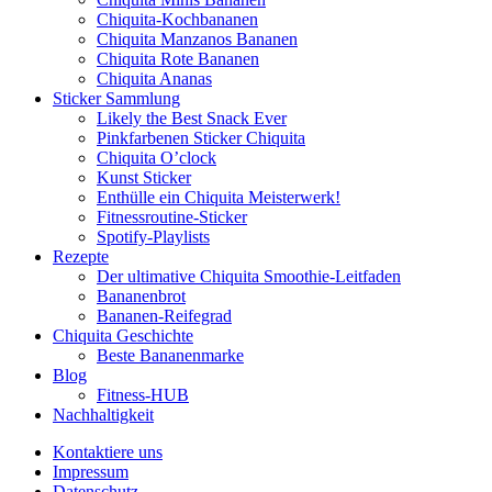
Chiquita-Kochbananen
Chiquita Manzanos Bananen
Chiquita Rote Bananen
Chiquita Ananas
Sticker Sammlung
Likely the Best Snack Ever
Pinkfarbenen Sticker Chiquita
Chiquita O’clock
Kunst Sticker
Enthülle ein Chiquita Meisterwerk!
Fitnessroutine-Sticker
Spotify-Playlists
Rezepte
Der ultimative Chiquita Smoothie-Leitfaden
Bananenbrot
Bananen-Reifegrad
Chiquita Geschichte
Beste Bananenmarke
Blog
Fitness-HUB
Nachhaltigkeit
Kontaktiere uns
Impressum
Datenschutz