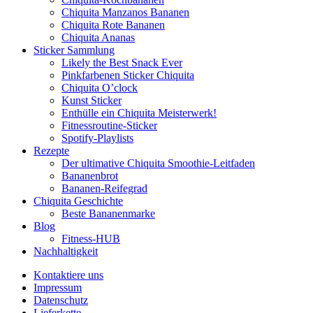
Chiquita Manzanos Bananen
Chiquita Rote Bananen
Chiquita Ananas
Sticker Sammlung
Likely the Best Snack Ever
Pinkfarbenen Sticker Chiquita
Chiquita O’clock
Kunst Sticker
Enthülle ein Chiquita Meisterwerk!
Fitnessroutine-Sticker
Spotify-Playlists
Rezepte
Der ultimative Chiquita Smoothie-Leitfaden
Bananenbrot
Bananen-Reifegrad
Chiquita Geschichte
Beste Bananenmarke
Blog
Fitness-HUB
Nachhaltigkeit
Kontaktiere uns
Impressum
Datenschutz
Lieferkette