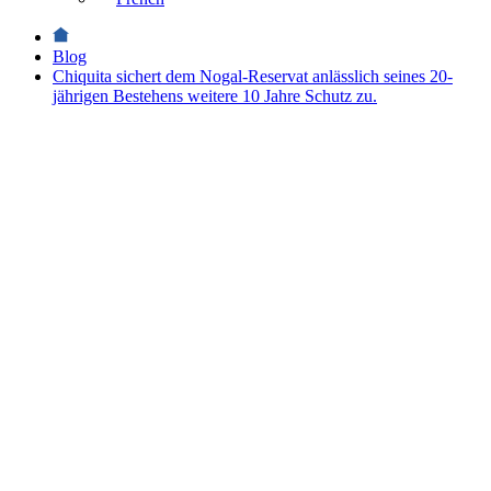
Blog
Chiquita sichert dem Nogal-Reservat anlässlich seines 20-
jährigen Bestehens weitere 10 Jahre Schutz zu.
Nachhaltigkeit
Chiquita
sichert
dem
Nogal-
Reservat
anlässlich
seines 20-
jährigen
Bestehens
weitere
10 Jahre