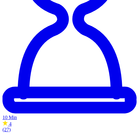
10 Min
4
(27)