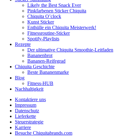
Likely the Best Snack Ever
Pinkfarbenen Sticker Chiquita
Chiquita O’clock
Kunst Sticker
Enthülle ein Chiquita Meisterwerk!
Fitnessroutine-Sticker
Spotify-Playlists
Rezepte
Der ultimative Chiquita Smoothie-Leitfaden
Bananenbrot
Bananen-Reifegrad
Chiquita Geschichte
Beste Bananenmarke
Blog
Fitness-HUB
Nachhaltigkeit
Kontaktiere uns
Impressum
Datenschutz
Lieferkette
Steuerstrategie
Karriere
Besuche Chiquitabrands.com