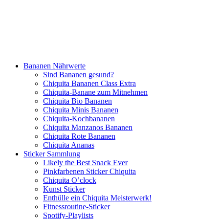
Bananen Nährwerte
Sind Bananen gesund?
Chiquita Bananen Class Extra
Chiquita-Banane zum Mitnehmen
Chiquita Bio Bananen
Chiquita Minis Bananen
Chiquita-Kochbananen
Chiquita Manzanos Bananen
Chiquita Rote Bananen
Chiquita Ananas
Sticker Sammlung
Likely the Best Snack Ever
Pinkfarbenen Sticker Chiquita
Chiquita O’clock
Kunst Sticker
Enthülle ein Chiquita Meisterwerk!
Fitnessroutine-Sticker
Spotify-Playlists