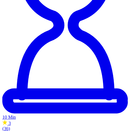
10 Min
3
(36)