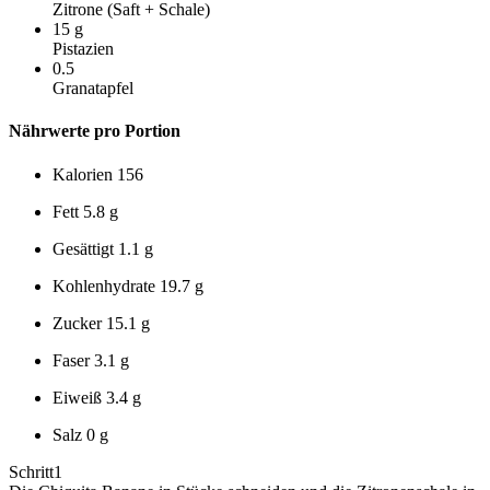
Zitrone (Saft + Schale)
15
g
Pistazien
0.5
Granatapfel
Nährwerte pro Portion
Kalorien
156
Fett
5.8 g
Gesättigt
1.1 g
Kohlenhydrate
19.7 g
Zucker
15.1 g
Faser
3.1 g
Eiweiß
3.4 g
Salz
0 g
Schritt
1