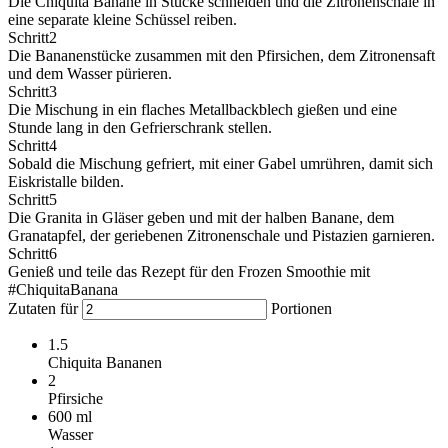
Die Chiquita Banane in Stücke schneiden und die Zitronenschale in
eine separate kleine Schüssel reiben.
Schritt
2
Die Bananenstücke zusammen mit den Pfirsichen, dem Zitronensaft
und dem Wasser pürieren.
Schritt
3
Die Mischung in ein flaches Metallbackblech gießen und eine
Stunde lang in den Gefrierschrank stellen.
Schritt
4
Sobald die Mischung gefriert, mit einer Gabel umrühren, damit sich
Eiskristalle bilden.
Schritt
5
Die Granita in Gläser geben und mit der halben Banane, dem
Granatapfel, der geriebenen Zitronenschale und Pistazien garnieren.
Schritt
6
Genieß und teile das Rezept für den Frozen Smoothie mit
#ChiquitaBanana
Zutaten für
Portionen
1.5
Chiquita Bananen
2
Pfirsiche
600
ml
Wasser