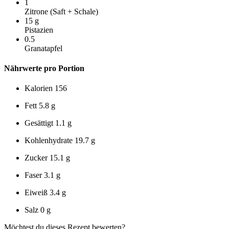
1
Zitrone (Saft + Schale)
15
g
Pistazien
0.5
Granatapfel
Nährwerte pro Portion
Kalorien
156
Fett
5.8 g
Gesättigt
1.1 g
Kohlenhydrate
19.7 g
Zucker
15.1 g
Faser
3.1 g
Eiweiß
3.4 g
Salz
0 g
Möchtest du dieses Rezept bewerten?