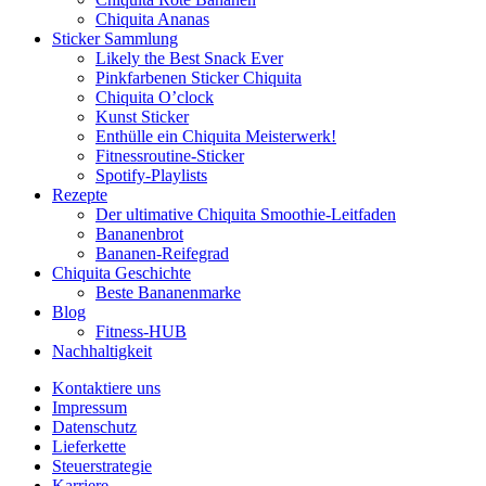
Chiquita Ananas
Sticker Sammlung
Likely the Best Snack Ever
Pinkfarbenen Sticker Chiquita
Chiquita O’clock
Kunst Sticker
Enthülle ein Chiquita Meisterwerk!
Fitnessroutine-Sticker
Spotify-Playlists
Rezepte
Der ultimative Chiquita Smoothie-Leitfaden
Bananenbrot
Bananen-Reifegrad
Chiquita Geschichte
Beste Bananenmarke
Blog
Fitness-HUB
Nachhaltigkeit
Kontaktiere uns
Impressum
Datenschutz
Lieferkette
Steuerstrategie
Karriere