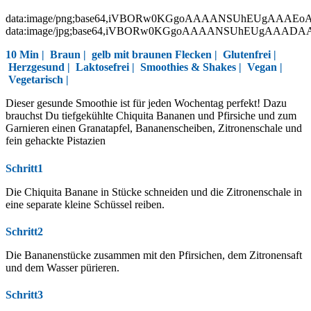
data:image/png;base64,iVBORw0KGgoAAAANSUhEUgAAAEo
data:image/jpg;base64,iVBORw0KGgoAAAANSUhEUgAAAD
10 Min |
Braun
|
gelb mit braunen Flecken
|
Glutenfrei
|
Herzgesund
|
Laktosefrei
|
Smoothies & Shakes
|
Vegan
|
Vegetarisch
|
Dieser gesunde Smoothie ist für jeden Wochentag perfekt! Dazu
brauchst Du tiefgekühlte Chiquita Bananen und Pfirsiche und zum
Garnieren einen Granatapfel, Bananenscheiben, Zitronenschale und
fein gehackte Pistazien
Schritt1
Die Chiquita Banane in Stücke schneiden und die Zitronenschale in
eine separate kleine Schüssel reiben.
Schritt2
Die Bananenstücke zusammen mit den Pfirsichen, dem Zitronensaft
und dem Wasser pürieren.
Schritt3