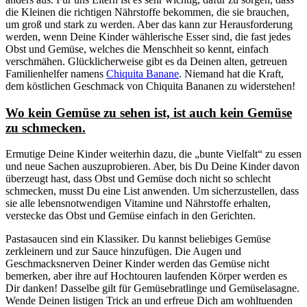
die Kleinen die richtigen Nährstoffe bekommen, die sie brauchen,
um groß und stark zu werden. Aber das kann zur Herausforderung
werden, wenn Deine Kinder wählerische Esser sind, die fast jedes
Obst und Gemüse, welches die Menschheit so kennt, einfach
verschmähen. Glücklicherweise gibt es da Deinen alten, getreuen
Familienhelfer namens
Chiquita Banane
. Niemand hat die Kraft,
dem köstlichen Geschmack von Chiquita Bananen zu widerstehen!
Wo kein Gemüse zu sehen ist, ist auch kein Gemüse
zu schmecken.
Ermutige Deine Kinder weiterhin dazu, die „bunte Vielfalt“ zu essen
und neue Sachen auszuprobieren. Aber, bis Du Deine Kinder davon
überzeugt hast, dass Obst und Gemüse doch nicht so schlecht
schmecken, musst Du eine List anwenden. Um sicherzustellen, dass
sie alle lebensnotwendigen Vitamine und Nährstoffe erhalten,
verstecke das Obst und Gemüse einfach in den Gerichten.
Pastasaucen sind ein Klassiker. Du kannst beliebiges Gemüse
zerkleinern und zur Sauce hinzufügen. Die Augen und
Geschmacksnerven Deiner Kinder werden das Gemüse nicht
bemerken, aber ihre auf Hochtouren laufenden Körper werden es
Dir danken! Dasselbe gilt für Gemüsebratlinge und Gemüselasagne.
Wende Deinen listigen Trick an und erfreue Dich am wohltuenden