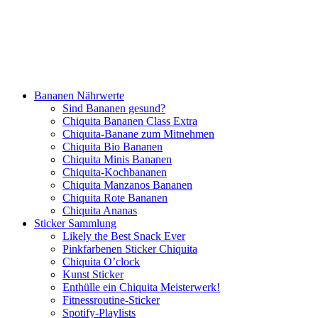
Bananen Nährwerte
Sind Bananen gesund?
Chiquita Bananen Class Extra
Chiquita-Banane zum Mitnehmen
Chiquita Bio Bananen
Chiquita Minis Bananen
Chiquita-Kochbananen
Chiquita Manzanos Bananen
Chiquita Rote Bananen
Chiquita Ananas
Sticker Sammlung
Likely the Best Snack Ever
Pinkfarbenen Sticker Chiquita
Chiquita O’clock
Kunst Sticker
Enthülle ein Chiquita Meisterwerk!
Fitnessroutine-Sticker
Spotify-Playlists