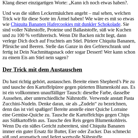
Klang dieser einzigartigen Worte: „Kann ich noch etwas haben?.
Und was die süßen Leckermäulchen angeht – mal sehen, welchen
Trick wir für diese Sorte im Ärmel haben! Wie wäre es mit so etwas
wie
Chiquita Bananen Hafercookies mit dunkler Schokolade
. Sie
sind voller Nährstoffe, Proteine und Ballaststoffe, süß wie Kuchen
und zu 100 % verführerisch. Wenn Dir Backen nicht liegt, dann
verlege Dich doch auf Fruchteis am Stiel. Püriere Chiquita Bananen,
Pfirsiche und Beeren. Stelle das Ganze in den Gefrierschrank und
fertig ist Dein Nachmittagsnack oder sogar Dessert! Wer kann schon
zu einem Eis am Stiel nein sagen?
Der Trick mit dem Austauschen
Du hast richtig gehört, austauschen. Bereite einen Shepherd’s Pie zu
und tausche den Kartoffelpüree gegen pürierten Blumenkohl aus. Es
ist ein vollkommen unauffälliger Tausch: dieselbe Farbe, dasselbe
Aussehen, aber unterschiedliche Nährstoffe. Verwende anstatt Pasta
Zucchini-Nudeln. Denke daran, sie als „Zudeln“ zu bezeichnen,
denn das ist viel spaßiger! Bereite anstelle einer Quiche Lorraine
eine Gemüse-Quiche zu. Tausche die Kartoffelchips gegen Chips
aus Süßkartoffeln aus. Tausche den Reis gegen Blumenkohlreis.
Wenn Du ein süßes Gericht zubereitest, sind Chiquita Bananen
immer ein guter Ersatz für Butter, Eier oder Zucker. Das schmeckt
süß und aromatisch und liefert wertvolle Nährstoffe.