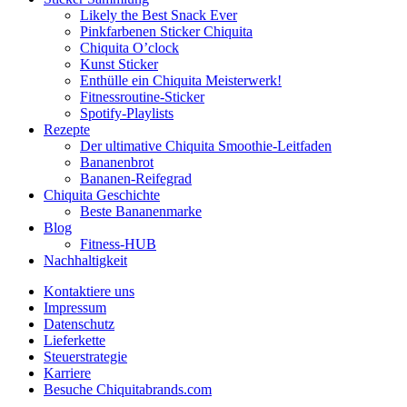
Likely the Best Snack Ever
Pinkfarbenen Sticker Chiquita
Chiquita O’clock
Kunst Sticker
Enthülle ein Chiquita Meisterwerk!
Fitnessroutine-Sticker
Spotify-Playlists
Rezepte
Der ultimative Chiquita Smoothie-Leitfaden
Bananenbrot
Bananen-Reifegrad
Chiquita Geschichte
Beste Bananenmarke
Blog
Fitness-HUB
Nachhaltigkeit
Kontaktiere uns
Impressum
Datenschutz
Lieferkette
Steuerstrategie
Karriere
Besuche Chiquitabrands.com