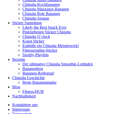
Chiquita-Kochbananen
Chiquita Manzanos Bananen
Chiquita Rote Bananen
Chiquita Ananas
Sticker Sammlung
Likely the Best Snack Ever
Pinkfarbenen Sticker Chiquita
Chiquita O’clock
Kunst Sticker
Enthülle ein Chiquita Meisterwerk!
Fitnessroutine-Sticker
Spotify-Playlists
Rezepte
Der ultimative Chiquita Smoothie-Leitfaden
Bananenbrot
Bananen-Reifegrad
Chiquita Geschichte
Beste Bananenmarke
Blog
Fitness-HUB
Nachhaltigkeit
Kontaktiere uns
Impressum
Datenschutz