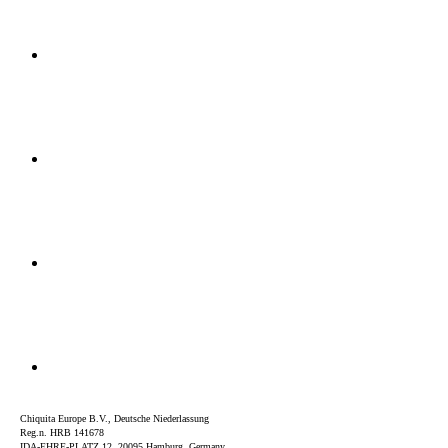
Chiquita Europe B.V., Deutsche Niederlassung
Reg.n. HRB 141678
IDA-EHRE-PLATZ 12, 20095 Hamburg, Germany