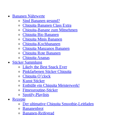
Bananen Nährwerte
Sind Bananen gesund?
Chiquita Bananen Class Extra
Chiquita-Banane zum Mitnehmen
Chiquita Bio Bananen
Chiquita Minis Bananen
Chiquita-Kochbananen
Chiquita Manzanos Bananen
Chiquita Rote Bananen
Chiquita Ananas
Sticker Sammlung
Likely the Best Snack Ever
Pinkfarbenen Sticker Chiquita
Chiquita O’clock
Kunst Sticker
Enthülle ein Chiquita Meisterwerk!
Fitnessroutine-Sticker
Spotify-Playlists
Rezepte
Der ultimative Chiquita Smoothie-Leitfaden
Bananenbrot
Bananen-Reifegrad