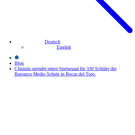
Deutsch
English
Blog
Chiquita spendet einen Speisesaal für 330 Schüler der
Barranco Medio Schule in Bocas del Toro.
Nachhaltigkeit
Chiquita
spendet
einen
Speisesaal
für 330