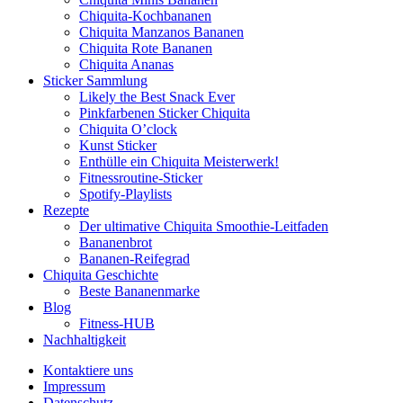
Chiquita-Kochbananen
Chiquita Manzanos Bananen
Chiquita Rote Bananen
Chiquita Ananas
Sticker Sammlung
Likely the Best Snack Ever
Pinkfarbenen Sticker Chiquita
Chiquita O’clock
Kunst Sticker
Enthülle ein Chiquita Meisterwerk!
Fitnessroutine-Sticker
Spotify-Playlists
Rezepte
Der ultimative Chiquita Smoothie-Leitfaden
Bananenbrot
Bananen-Reifegrad
Chiquita Geschichte
Beste Bananenmarke
Blog
Fitness-HUB
Nachhaltigkeit
Kontaktiere uns
Impressum
Datenschutz