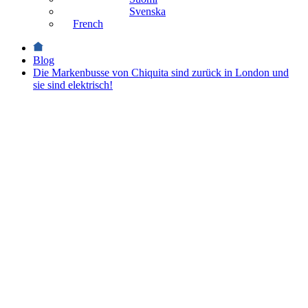
Svenska
French
Blog
Die Markenbusse von Chiquita sind zurück in London und
sie sind elektrisch!
News
Die
Markenbusse
von
Chiquita
sind
zurück in
London
und sie
sind
elektrisch!