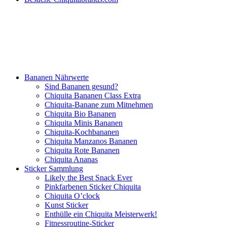
Bananen Nährwerte
Sind Bananen gesund?
Chiquita Bananen Class Extra
Chiquita-Banane zum Mitnehmen
Chiquita Bio Bananen
Chiquita Minis Bananen
Chiquita-Kochbananen
Chiquita Manzanos Bananen
Chiquita Rote Bananen
Chiquita Ananas
Sticker Sammlung
Likely the Best Snack Ever
Pinkfarbenen Sticker Chiquita
Chiquita O’clock
Kunst Sticker
Enthülle ein Chiquita Meisterwerk!
Fitnessroutine-Sticker