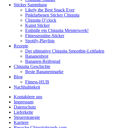
Sticker Sammlung
Likely the Best Snack Ever
Pinkfarbenen Sticker Chiquita
Chiquita O’clock
Kunst Sticker
Enthülle ein Chiquita Meisterwerk!
Fitnessroutine-Sticker
Spotify-Playlists
Rezepte
Der ultimative Chiquita Smoothie-Leitfaden
Bananenbrot
Bananen-Reifegrad
Chiquita Geschichte
Beste Bananenmarke
Blog
Fitness-HUB
Nachhaltigkeit
Kontaktiere uns
Impressum
Datenschutz
Lieferkette
Steuerstrategie
Karriere
Besuche Chiquitabrands.com