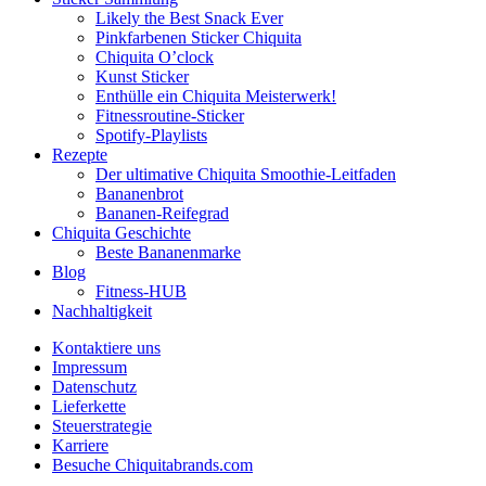
Likely the Best Snack Ever
Pinkfarbenen Sticker Chiquita
Chiquita O’clock
Kunst Sticker
Enthülle ein Chiquita Meisterwerk!
Fitnessroutine-Sticker
Spotify-Playlists
Rezepte
Der ultimative Chiquita Smoothie-Leitfaden
Bananenbrot
Bananen-Reifegrad
Chiquita Geschichte
Beste Bananenmarke
Blog
Fitness-HUB
Nachhaltigkeit
Kontaktiere uns
Impressum
Datenschutz
Lieferkette
Steuerstrategie
Karriere
Besuche Chiquitabrands.com