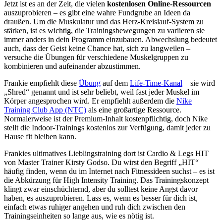
Jetzt ist es an der Zeit, die vielen
kostenlosen Online-Ressourcen
auszuprobieren – es gibt eine wahre Fundgrube an Ideen da
draußen. Um die Muskulatur und das Herz-Kreislauf-System zu
stärken, ist es wichtig, die Trainingsbewegungen zu variieren sie
immer anders in dein Programm einzubauen. Abwechslung bedeutet
auch, dass der Geist keine Chance hat, sich zu langweilen –
versuche die Übungen für verschiedene Muskelgruppen zu
kombinieren und aufeinander abzustimmen.
Frankie empfiehlt diese
Übung
auf dem
Life-Time-Kanal
– sie wird
„Shred“ genannt und ist sehr beliebt, weil fast jeder Muskel im
Körper angesprochen wird. Er empfiehlt außerdem die
Nike
Training Club App (NTC)
als eine großartige Ressource.
Normalerweise ist der Premium-Inhalt kostenpflichtig, doch Nike
stellt die Indoor-Trainings kostenlos zur Verfügung, damit jeder zu
Hause fit bleiben kann.
Frankies ultimatives Lieblingstraining dort ist Cardio & Legs HIT
von Master Trainer Kirsty Godso. Du wirst den Begriff „HIT“
häufig finden, wenn du im Internet nach Fitnessideen suchst – es ist
die Abkürzung für High Intensity Training. Das Trainingskonzept
klingt zwar einschüchternd, aber du solltest keine Angst davor
haben, es auszuprobieren. Lass es, wenn es besser für dich ist,
einfach etwas ruhiger angehen und ruh dich zwischen den
Trainingseinheiten so lange aus, wie es nötig ist.