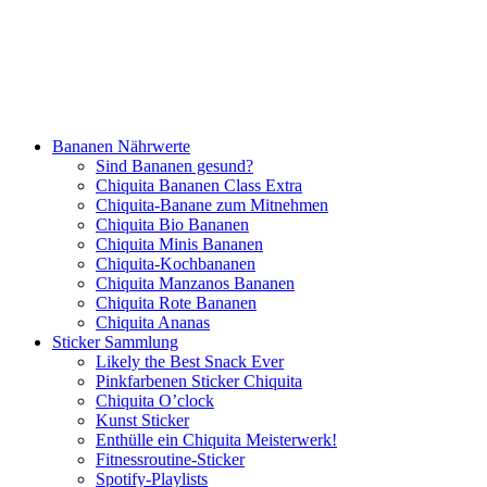
Bananen Nährwerte
Sind Bananen gesund?
Chiquita Bananen Class Extra
Chiquita-Banane zum Mitnehmen
Chiquita Bio Bananen
Chiquita Minis Bananen
Chiquita-Kochbananen
Chiquita Manzanos Bananen
Chiquita Rote Bananen
Chiquita Ananas
Sticker Sammlung
Likely the Best Snack Ever
Pinkfarbenen Sticker Chiquita
Chiquita O’clock
Kunst Sticker
Enthülle ein Chiquita Meisterwerk!
Fitnessroutine-Sticker
Spotify-Playlists