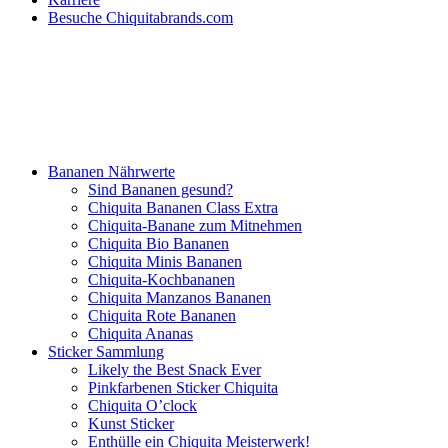
Besuche Chiquitabrands.com
Bananen Nährwerte
Sind Bananen gesund?
Chiquita Bananen Class Extra
Chiquita-Banane zum Mitnehmen
Chiquita Bio Bananen
Chiquita Minis Bananen
Chiquita-Kochbananen
Chiquita Manzanos Bananen
Chiquita Rote Bananen
Chiquita Ananas
Sticker Sammlung
Likely the Best Snack Ever
Pinkfarbenen Sticker Chiquita
Chiquita O’clock
Kunst Sticker
Enthülle ein Chiquita Meisterwerk!