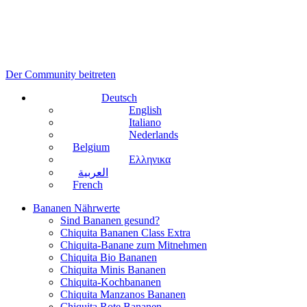
Der Community beitreten
Deutsch
English
Italiano
Nederlands
Belgium
Ελληνικα
العربية
French
Bananen Nährwerte
Sind Bananen gesund?
Chiquita Bananen Class Extra
Chiquita-Banane zum Mitnehmen
Chiquita Bio Bananen
Chiquita Minis Bananen
Chiquita-Kochbananen
Chiquita Manzanos Bananen
Chiquita Rote Bananen