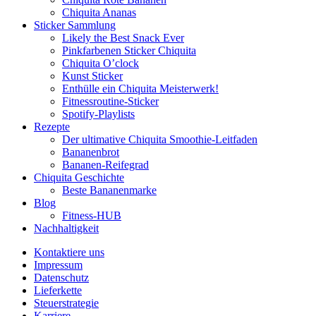
Chiquita Ananas
Sticker Sammlung
Likely the Best Snack Ever
Pinkfarbenen Sticker Chiquita
Chiquita O’clock
Kunst Sticker
Enthülle ein Chiquita Meisterwerk!
Fitnessroutine-Sticker
Spotify-Playlists
Rezepte
Der ultimative Chiquita Smoothie-Leitfaden
Bananenbrot
Bananen-Reifegrad
Chiquita Geschichte
Beste Bananenmarke
Blog
Fitness-HUB
Nachhaltigkeit
Kontaktiere uns
Impressum
Datenschutz
Lieferkette
Steuerstrategie
Karriere