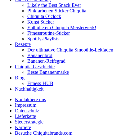
Likely the Best Snack Ever
Pinkfarbenen Sticker Chiquita
Chiquita O’clock
Kunst Sticker
Enthülle ein Chiquita Meisterwerk!
Fitnessroutine-Sticker
Spotify-Playlists
Rezepte
Der ultimative Chiquita Smoothie-Leitfaden
Bananenbrot
Bananen-Reifegrad
Chiquita Geschichte
Beste Bananenmarke
Blog
Fitness-HUB
Nachhaltigkeit
Kontaktiere uns
Impressum
Datenschutz
Lieferkette
Steuerstrategie
Karriere
Besuche Chiquitabrands.com