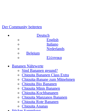
Der Community beitreten
Deutsch
English
Italiano
Nederlands
Belgium
Ελληνικα
Bananen Nährwerte
Sind Bananen gesund?
Chiquita Bananen Class Extra
Chiquita-Banane zum Mitnehmen
Chiquita Bio Bananen
Chiquita Minis Bananen
Chiquita-Kochbananen
Chiquita Manzanos Bananen
Chiquita Rote Bananen
Chiquita Ananas
Sticker Sammlung