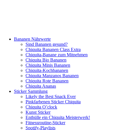
Bananen Nährwerte
Sind Bananen gesund?
Chiquita Bananen Class Extra
Chiquita-Banane zum Mitnehmen
Chiquita Bio Bananen
Chiquita Minis Bananen
Chiquita-Kochbananen
Chiquita Manzanos Bananen
Chiquita Rote Bananen
Chiquita Ananas
Sticker Sammlung
Likely the Best Snack Ever
Pinkfarbenen Sticker Chiquita
Chiquita O’clock
Kunst Sticker
Enthülle ein Chiquita Meisterwerk!
Fitnessroutine-Sticker
Spotify-Playlists