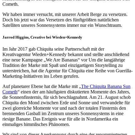
Cometh.
Wir haben immer versucht, mit unserer Arbeit Berge zu versetzen.
Doch bis jetzt war das Versetzen des fünftgrößten natürlichen
Satelliten unseres Sonnensystems immer nur ein Wunschtraum.
Jarrod Higgins, Creative bei Wieden+Kennedy
Im Jahr 2017 gab Chiquita seine Partnerschaft mit der
Kreativagentur Wieden+Kennedy bekannt und stellte anschließend
eine neue Kampagne „We Are Bananas“ vor Um die langjährige
Tradition der Marke mit Spaß und einzigartigem Storytelling zu
unterstreichen, hat die Agentur für Chiquita eine Reihe von Guerilla-
Marketing-Initiativen ins Leben gerufen.
Auf planetarer Ebene hat die Marke mit „
The Chiquita Banana Sun
Cometh
“ einen der am häufigsten diskutierten Momente des Jahres,
die Sonnenfinsternis, für sich beschlagnahmt. Am 21. August schob
Chiquita den Mond zwischen Erde und Sonne und verwandelte für
zwei glorreiche Momente vor und nach der totalen Finsternis den
brennenden Gasball im Zentrum unseres Sonnensystems in eine
riesige Banane. Das Ereignis war für alle in Nordamerika ein
einmaliges himmlisches Phänomen.
Wir sind von dieser Anerkennung durch eine der renommiertesten