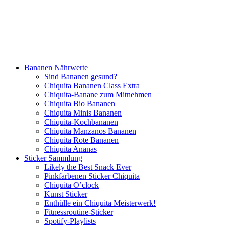
Bananen Nährwerte
Sind Bananen gesund?
Chiquita Bananen Class Extra
Chiquita-Banane zum Mitnehmen
Chiquita Bio Bananen
Chiquita Minis Bananen
Chiquita-Kochbananen
Chiquita Manzanos Bananen
Chiquita Rote Bananen
Chiquita Ananas
Sticker Sammlung
Likely the Best Snack Ever
Pinkfarbenen Sticker Chiquita
Chiquita O’clock
Kunst Sticker
Enthülle ein Chiquita Meisterwerk!
Fitnessroutine-Sticker
Spotify-Playlists