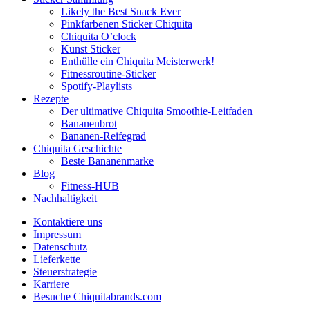
Likely the Best Snack Ever
Pinkfarbenen Sticker Chiquita
Chiquita O’clock
Kunst Sticker
Enthülle ein Chiquita Meisterwerk!
Fitnessroutine-Sticker
Spotify-Playlists
Rezepte
Der ultimative Chiquita Smoothie-Leitfaden
Bananenbrot
Bananen-Reifegrad
Chiquita Geschichte
Beste Bananenmarke
Blog
Fitness-HUB
Nachhaltigkeit
Kontaktiere uns
Impressum
Datenschutz
Lieferkette
Steuerstrategie
Karriere
Besuche Chiquitabrands.com