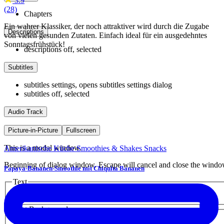
3.9
(28)
Chapters
Ein wahrer Klassiker, der noch attraktiver wird durch die Zugabe
Descriptions
von vielen gesunden Zutaten. Einfach ideal für ein ausgedehntes
Sonntagsfrühstück!
descriptions off
, selected
Subtitles
subtitles settings
, opens subtitles settings dialog
subtitles off
, selected
Audio Track
Picture-in-Picture
Fullscreen
This is a modal window.
Amerikanische Küche
Smoothies & Shakes
Snacks
Beginning of dialog window. Escape will cancel and close the windo
Papaya-Bananen-Smoothie mit Chiquita Bananen
Text
Color
Opacity
Text Background
Color
Opacity