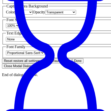
Caption Area Background
Color
Opacity
Font Size
Text Edge Style
Font Family
Reset
restore all settings to the default values
Done
Close Modal Dialog
End of dialog window.