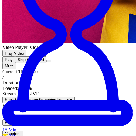
Video Player is loading.
Play Video
Play
Skip Backward
Mute
Current Time
0:00
/
Duration
0:36
Loaded
:
8.21%
Stream Type
LIVE
Seek to live, currently behind live
LIVE
Remaining Time
-
0:36
1x
Playback Rate
15 Min
Chapters