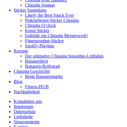
Chiquita Ananas
Sticker Sammlung
Likely the Best Snack Ever
Pinkfarbenen Sticker Chiquita
Chiquita O’clock
Kunst Sticker
Enthülle ein Chiquita Meisterwerk!
Fitnessroutine-Sticker
Spotify-Playlists
Rezepte
Der ultimative Chiquita Smoothie-Leitfaden
Bananenbrot
Bananen-Reifegrad
Chiquita Geschichte
Beste Bananenmarke
Blog
Fitness-HUB
Nachhaltigkeit
Kontaktiere uns
Impressum
Datenschutz
Lieferkette
Steuerstrategie
Karriere