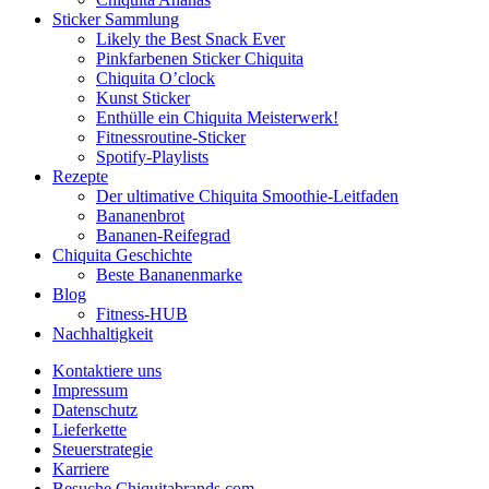
Sticker Sammlung
Likely the Best Snack Ever
Pinkfarbenen Sticker Chiquita
Chiquita O’clock
Kunst Sticker
Enthülle ein Chiquita Meisterwerk!
Fitnessroutine-Sticker
Spotify-Playlists
Rezepte
Der ultimative Chiquita Smoothie-Leitfaden
Bananenbrot
Bananen-Reifegrad
Chiquita Geschichte
Beste Bananenmarke
Blog
Fitness-HUB
Nachhaltigkeit
Kontaktiere uns
Impressum
Datenschutz
Lieferkette
Steuerstrategie
Karriere
Besuche Chiquitabrands.com