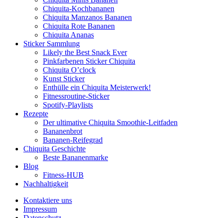
Chiquita-Kochbananen
Chiquita Manzanos Bananen
Chiquita Rote Bananen
Chiquita Ananas
Sticker Sammlung
Likely the Best Snack Ever
Pinkfarbenen Sticker Chiquita
Chiquita O’clock
Kunst Sticker
Enthülle ein Chiquita Meisterwerk!
Fitnessroutine-Sticker
Spotify-Playlists
Rezepte
Der ultimative Chiquita Smoothie-Leitfaden
Bananenbrot
Bananen-Reifegrad
Chiquita Geschichte
Beste Bananenmarke
Blog
Fitness-HUB
Nachhaltigkeit
Kontaktiere uns
Impressum
Datenschutz