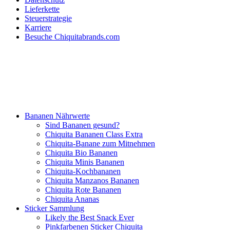
Lieferkette
Steuerstrategie
Karriere
Besuche Chiquitabrands.com
Bananen Nährwerte
Sind Bananen gesund?
Chiquita Bananen Class Extra
Chiquita-Banane zum Mitnehmen
Chiquita Bio Bananen
Chiquita Minis Bananen
Chiquita-Kochbananen
Chiquita Manzanos Bananen
Chiquita Rote Bananen
Chiquita Ananas
Sticker Sammlung
Likely the Best Snack Ever
Pinkfarbenen Sticker Chiquita