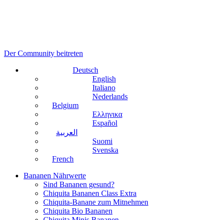
Der Community beitreten
Deutsch
English
Italiano
Nederlands
Belgium
Ελληνικα
Español
العربية
Suomi
Svenska
French
Bananen Nährwerte
Sind Bananen gesund?
Chiquita Bananen Class Extra
Chiquita-Banane zum Mitnehmen
Chiquita Bio Bananen
Chiquita Minis Bananen