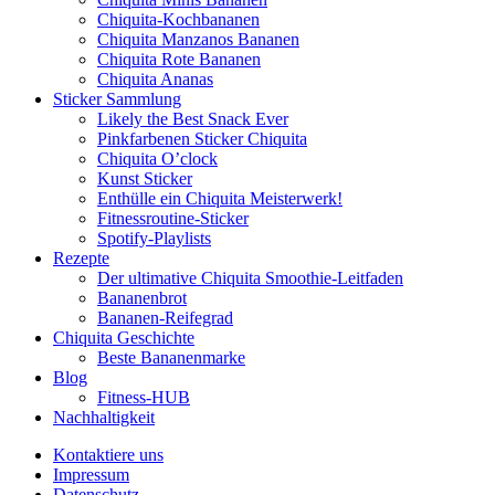
Chiquita-Kochbananen
Chiquita Manzanos Bananen
Chiquita Rote Bananen
Chiquita Ananas
Sticker Sammlung
Likely the Best Snack Ever
Pinkfarbenen Sticker Chiquita
Chiquita O’clock
Kunst Sticker
Enthülle ein Chiquita Meisterwerk!
Fitnessroutine-Sticker
Spotify-Playlists
Rezepte
Der ultimative Chiquita Smoothie-Leitfaden
Bananenbrot
Bananen-Reifegrad
Chiquita Geschichte
Beste Bananenmarke
Blog
Fitness-HUB
Nachhaltigkeit
Kontaktiere uns
Impressum
Datenschutz