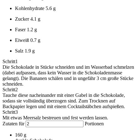
Kohlenhydrate
5.6 g
Zucker
4.1 g
Faser
1.2 g
Eiweiß
0.7 g
Salz
1.9 g
Schritt
1
Die Schokolade in Stücke schneiden und im Wasserbad schmelzen
(dabei aufpassen, dass kein Wasser in die Schokoladenmasse
gelangt). Die Bananen schälen und in ungefähr 3 cm große Stücke
schneiden.
Schritt
2
Tauche diese nacheinander mit einer Gabel in die Schokolade,
sodass sie vollständig überzogen sind. Zum Trocknen auf
Backpapier legen und mit einem Cocktailstäbchen aufspießen.
Schritt
3
Mit etwas Meersalz bestreuen und fest werden lassen.
Zutaten für
Portionen
160
g