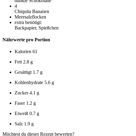
dunkle Schokolade
4
Chiquita Bananen
Meersalzflocken
extra benötigt:
Backpapier, Spießchen
Nährwerte pro Portion
Kalorien
61
Fett
2.8 g
Gesättigt
1.7 g
Kohlenhydrate
5.6 g
Zucker
4.1 g
Faser
1.2 g
Eiweiß
0.7 g
Salz
1.9 g
Möchtest du dieses Rezept bewerten?