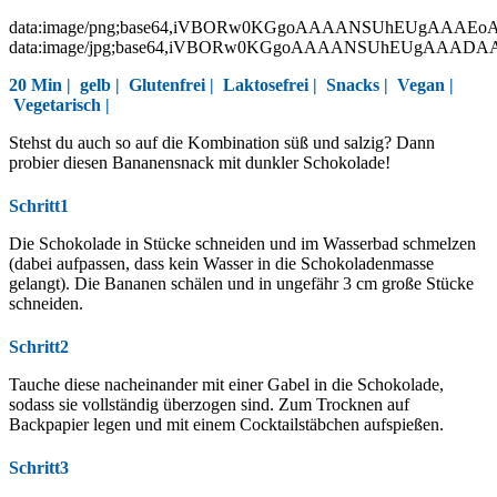
data:image/png;base64,iVBORw0KGgoAAAANSUhEUgAAAEo
data:image/jpg;base64,iVBORw0KGgoAAAANSUhEUgAAAD
20 Min |
gelb
|
Glutenfrei
|
Laktosefrei
|
Snacks
|
Vegan
|
Vegetarisch
|
Stehst du auch so auf die Kombination süß und salzig? Dann
probier diesen Bananensnack mit dunkler Schokolade!
Schritt1
Die Schokolade in Stücke schneiden und im Wasserbad schmelzen
(dabei aufpassen, dass kein Wasser in die Schokoladenmasse
gelangt). Die Bananen schälen und in ungefähr 3 cm große Stücke
schneiden.
Schritt2
Tauche diese nacheinander mit einer Gabel in die Schokolade,
sodass sie vollständig überzogen sind. Zum Trocknen auf
Backpapier legen und mit einem Cocktailstäbchen aufspießen.
Schritt3