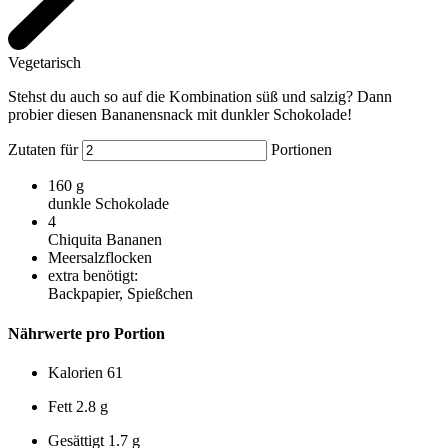
Vegetarisch
Stehst du auch so auf die Kombination süß und salzig? Dann
probier diesen Bananensnack mit dunkler Schokolade!
Zutaten für
Portionen
160
g
dunkle Schokolade
4
Chiquita Bananen
Meersalzflocken
extra benötigt:
Backpapier, Spießchen
Nährwerte pro Portion
Kalorien
61
Fett
2.8 g
Gesättigt
1.7 g