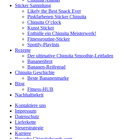
Sticker Sammlung
Likely the Best Snack Ever
Pinkfarbenen Sticker Chiquita
Chiquita O’clock
Kunst Sticker
Enthülle ein Chiquita Meisterwerk!
Fitnessroutine-Sticker
Spotify-Playlists
Rezepte
Der ultimative Chiquita Smoothie-Leitfaden
Bananenbrot
Bananen-Reifegrad
Chiquita Geschichte
Beste Bananenmarke
Blog
Fitness-HUB
Nachhaltigkeit
Kontaktiere uns
Impressum
Datenschutz
Lieferkette
Steuerstrategie
Karriere
Besuche Chiquitabrands.com