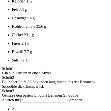
Kalorien
182
Fett
2.3 g
Gesättigt
1.4 g
Kohlenhydrate
35.6 g
Zucker
23.1 g
Faser
3.1 g
Eiweiß
7.7 g
Salz
0.2 g
Schritt
1
Gib alle Zutaten in einen Mixer.
Schritt
2
Bei hoher Stufe 30 Sekunden lang mixen, bis der Bananen-
Smoothie dickflüssig wird.
Schritt
3
Genieße den besten Chiquita Bananen-Smoothie
Zutaten für
Portionen
2