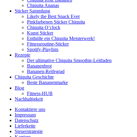
Chiquita Ananas
Sticker Sammlung
Likely the Best Snack Ever
Pinkfarbenen Sticker Chiquita
Chiquita O’clock
Kunst Sticker
Enthülle ein Chiquita Meisterwerk!
Fitnessroutine-Sticker
Spotify-Playlists
Rezepte
Der ultimative Chiquita Smoothie-Leitfaden
Bananenbrot
Bananen-Reifegrad
Chiquita Geschichte
Beste Bananenmarke
Blog
Fitness-HUB
Nachhaltigkeit
Kontaktiere uns
Impressum
Datenschutz
Lieferkette
Steuerstrategie
Karriere