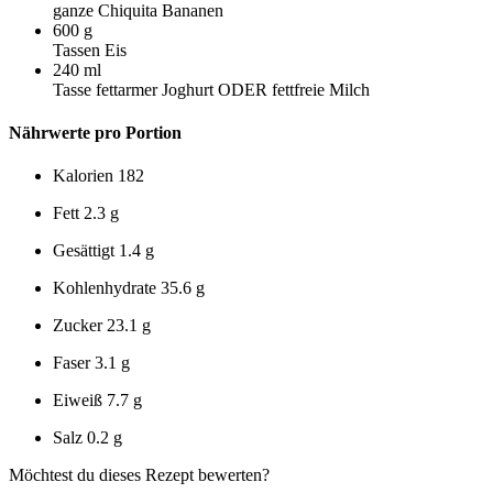
ganze Chiquita Bananen
600
g
Tassen Eis
240
ml
Tasse fettarmer Joghurt ODER fettfreie Milch
Nährwerte pro Portion
Kalorien
182
Fett
2.3 g
Gesättigt
1.4 g
Kohlenhydrate
35.6 g
Zucker
23.1 g
Faser
3.1 g
Eiweiß
7.7 g
Salz
0.2 g
Möchtest du dieses Rezept bewerten?