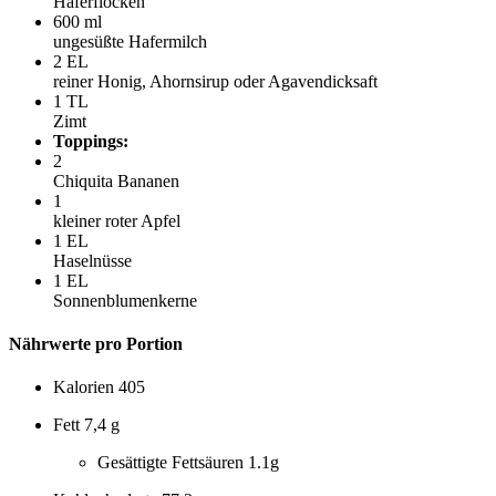
Haferflocken
600
ml
ungesüßte Hafermilch
2
EL
reiner Honig, Ahornsirup oder Agavendicksaft
1
TL
Zimt
Toppings:
2
Chiquita Bananen
1
kleiner roter Apfel
1
EL
Haselnüsse
1
EL
Sonnenblumenkerne
Nährwerte pro Portion
Kalorien
405
Fett
7,4 g
Gesättigte Fettsäuren
1.1g