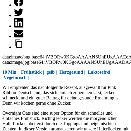
data:image/png;base64,iVBORw0KGgoAAAANSUhEUgAAAEo
data:image/jpg;base64,iVBORw0KGgoAAAANSUhEUgAAAD
10 Min |
Frühstück
|
gelb
|
Herzgesund
|
Laktosefrei
|
Vegetarisch
|
Wir
empfehlen
das
nachfolgende
Rezept
,
ausgewählt
für
Pink
Ribbon Deutschland, das
sich
einfach
zubereiten
lässt
,
lecker
schmeckt
und
ein
guter
Beitrag
für
deine
gesunde
Ernährung
ist
.
Denn
wir
kochen
gerne
ohne
Zucker.
Overnight Oats sind eine super Option für ein schnelles und
einfaches Frühstück. Richtig lecker werden die morgendlichen
Haferflocken aber erst durch die Toppings und beigemischten
Zutaten. In dieser Version aromatisieren wir unsere Haferflocken mit