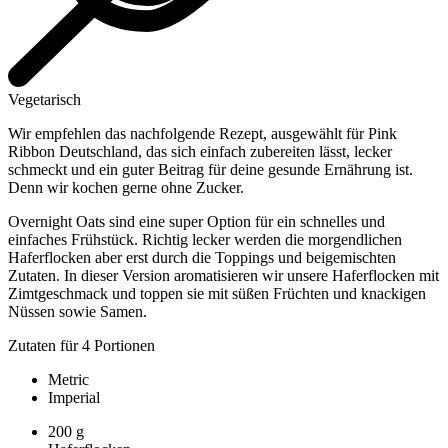
Vegetarisch
Wir
empfehlen
das
nachfolgende
Rezept
,
ausgewählt
für
Pink
Ribbon Deutschland, das
sich
einfach
zubereiten
lässt
,
lecker
schmeckt
und
ein
guter
Beitrag
für
deine
gesunde
Ernährung
ist
.
Denn
wir
kochen
gerne
ohne
Zucker.
Overnight Oats sind eine super Option für ein schnelles und
einfaches Frühstück. Richtig lecker werden die morgendlichen
Haferflocken aber erst durch die Toppings und beigemischten
Zutaten. In dieser Version aromatisieren wir unsere Haferflocken mit
Zimtgeschmack und toppen sie mit süßen Früchten und knackigen
Nüssen sowie Samen.
Zutaten für 4 Portionen
Metric
Imperial
200
g