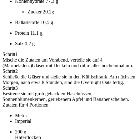
Kohlenhydrate
77,3 g
Zucker
20.2g
Ballaststoffe
10,5 g
Protein
11,1 g
Salz
0,2 g
Schritt
1
Mische die Zutaten am Vorabend, verteile sie auf 4
(Marmeladen-)Gläser mit Deckeln und rühre alles nocheinmal um.
Schritt
2
Schließe die Gläser und stelle sie in den Kühlschrank. Am nächsten
Morgen, nach etwa 8 Stunden, sind die Overnight Oats fertig.
Schritt
3
Bestreue sie mit grob gehackten Haselnüssen,
Sonnenblumenkernen, geriebenem Apfel und Bananenscheiben.
Zutaten für 4 Portionen
Metric
Imperial
200
g
Haferflocken