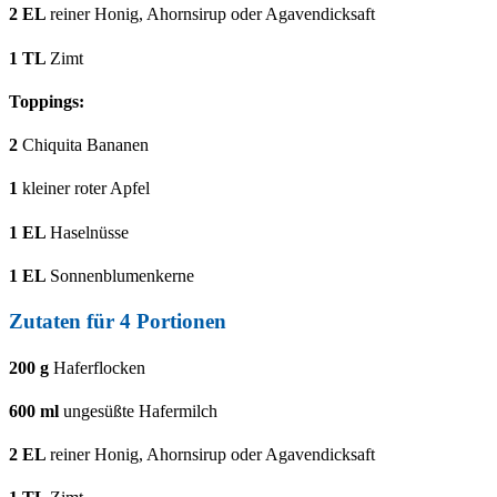
2
EL
reiner Honig, Ahornsirup oder Agavendicksaft
1
TL
Zimt
Toppings:
2
Chiquita Bananen
1
kleiner roter Apfel
1
EL
Haselnüsse
1
EL
Sonnenblumenkerne
Zutaten für 4 Portionen
200
g
Haferflocken
600
ml
ungesüßte Hafermilch
2
EL
reiner Honig, Ahornsirup oder Agavendicksaft