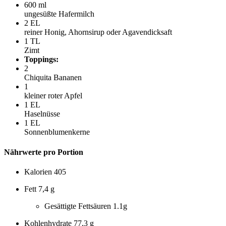
600
ml
ungesüßte Hafermilch
2
EL
reiner Honig, Ahornsirup oder Agavendicksaft
1
TL
Zimt
Toppings:
2
Chiquita Bananen
1
kleiner roter Apfel
1
EL
Haselnüsse
1
EL
Sonnenblumenkerne
Nährwerte pro Portion
Kalorien
405
Fett
7,4 g
Gesättigte Fettsäuren
1.1g
Kohlenhydrate
77,3 g