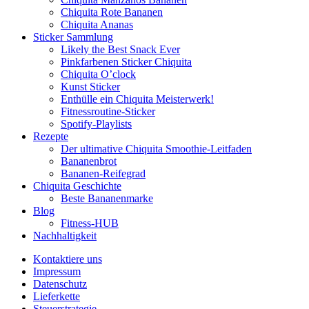
Chiquita Rote Bananen
Chiquita Ananas
Sticker Sammlung
Likely the Best Snack Ever
Pinkfarbenen Sticker Chiquita
Chiquita O’clock
Kunst Sticker
Enthülle ein Chiquita Meisterwerk!
Fitnessroutine-Sticker
Spotify-Playlists
Rezepte
Der ultimative Chiquita Smoothie-Leitfaden
Bananenbrot
Bananen-Reifegrad
Chiquita Geschichte
Beste Bananenmarke
Blog
Fitness-HUB
Nachhaltigkeit
Kontaktiere uns
Impressum
Datenschutz
Lieferkette
Steuerstrategie