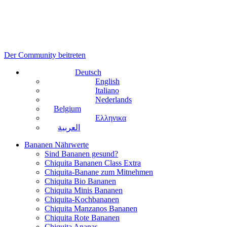
Der Community beitreten
Deutsch
English
Italiano
Nederlands
Belgium
Ελληνικα
العربية
Bananen Nährwerte
Sind Bananen gesund?
Chiquita Bananen Class Extra
Chiquita-Banane zum Mitnehmen
Chiquita Bio Bananen
Chiquita Minis Bananen
Chiquita-Kochbananen
Chiquita Manzanos Bananen
Chiquita Rote Bananen
Chiquita Ananas