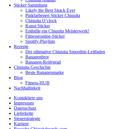
Sticker Sammlung
Likely the Best Snack Ever
Pinkfarbenen Sticker Chiquita
Chiquita O’clock
Kunst Sticker
Enthülle ein Chiquita Meisterwerk!
Fitnessroutine-Sticker
Spotify-Playlists
Rezepte
Der ultimative Chiquita Smoothie-Leitfaden
Bananenbrot
Bananen-Reifegrad
Chiquita Geschichte
Beste Bananenmarke
Blog
Fitness-HUB
Nachhaltigkeit
Kontaktiere uns
Impressum
Datenschutz
Lieferkette
Steuerstrategie
Karriere
Besuche Chiquitabrands.com