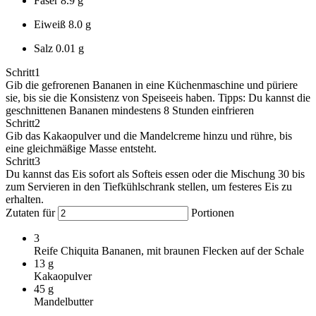
Faser
8.9 g
Eiweiß
8.0 g
Salz
0.01 g
Schritt
1
Gib die gefrorenen Bananen in eine Küchenmaschine und püriere
sie, bis sie die Konsistenz von Speiseeis haben. Tipps: Du kannst die
geschnittenen Bananen mindestens 8 Stunden einfrieren
Schritt
2
Gib das Kakaopulver und die Mandelcreme hinzu und rühre, bis
eine gleichmäßige Masse entsteht.
Schritt
3
Du kannst das Eis sofort als Softeis essen oder die Mischung 30 bis
zum Servieren in den Tiefkühlschrank stellen, um festeres Eis zu
erhalten.
Zutaten für
Portionen
3
Reife Chiquita Bananen, mit braunen Flecken auf der Schale
13
g
Kakaopulver
45
g
Mandelbutter