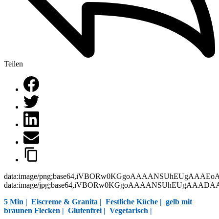
Teilen
data:image/png;base64,iVBORw0KGgoAAAANSUhEUgAAAEo
data:image/jpg;base64,iVBORw0KGgoAAAANSUhEUgAAAD
5 Min |
Eiscreme & Granita
|
Festliche Küche
|
gelb mit
braunen Flecken
|
Glutenfrei
|
Vegetarisch
|