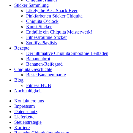
Sticker Sammlung
Likely the Best Snack Ever
Pinkfarbenen Sticker Chiquita
Chiquita O’clock
Kunst Sticker
Enthülle ein Chiquita Meisterwerk!
Fitnessroutine-Sticker
Spotify-Playlists
Rezepte
Der ultimative Chiquita Smoothie-Leitfaden
Bananenbrot
Bananen-Reifegrad
Chiquita Geschichte
Beste Bananenmarke
Blog
Fitness-HUB
Nachhaltigkeit
Kontaktiere uns
Impressum
Datenschutz
Lieferkette
Steuerstrategie
Karriere
Besuche Chiquitabrands.com