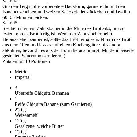
Schritt
4
Gib den Teig in die vorbereitete Backform, garniere ihn mit den
Bananenscheiben und weißen Schokoladenstückchen und lass ihn
60–65 Minuten backen.
Schritt
5
Steche mit einem Zahnstocher in die Mitte des Brotlaibs, um zu
testen, ob das Brot fertig ist. Wenn der Zahnstocher beim
Herausziehen sauber ist, sollte das Brot fertig sein. Nimm das Brot
aus dem Ofen und lass es auf einem Kuchengitter vollständig
abkühlen, bevor du es aus der Form herausnimmst. Mit dem beiseite
gestellten Sauerrahm servieren :)
Zutaten für 10 Portionen
Metric
Imperial
3
Überreife Chiquita Bananen
1
Reife Chiquita Banane (zum Garnieren)
250
g
Weizenmehl
125
g
Gesalzene, weiche Butter
150
g