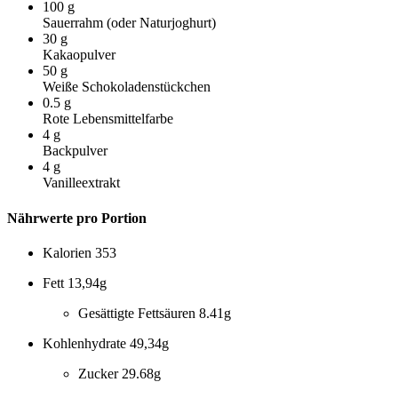
100
g
Sauerrahm (oder Naturjoghurt)
30
g
Kakaopulver
50
g
Weiße Schokoladenstückchen
0.5
g
Rote Lebensmittelfarbe
4
g
Backpulver
4
g
Vanilleextrakt
Nährwerte pro Portion
Kalorien
353
Fett
13,94g
Gesättigte Fettsäuren
8.41g
Kohlenhydrate
49,34g
Zucker
29.68g