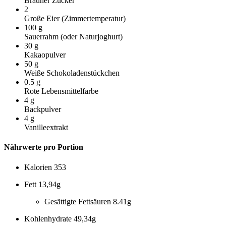
Brauner Zucker
2
Große Eier (Zimmertemperatur)
100
g
Sauerrahm (oder Naturjoghurt)
30
g
Kakaopulver
50
g
Weiße Schokoladenstückchen
0.5
g
Rote Lebensmittelfarbe
4
g
Backpulver
4
g
Vanilleextrakt
Nährwerte pro Portion
Kalorien
353
Fett
13,94g
Gesättigte Fettsäuren
8.41g
Kohlenhydrate
49,34g