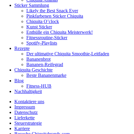
Sticker Sammlung
Likely the Best Snack Ever
Pinkfarbenen Sticker Chiquita
Chiquita O’clock
Kunst Sticker
Enthülle ein Chiquita Meisterwerk!
Fitnessroutine-Sticker
Spotify-Playlists
Rezepte
Der ultimative Chiquita Smoothie-Leitfaden
Bananenbrot
Bananen-Reifegrad
Chiquita Geschichte
Beste Bananenmarke
Blog
Fitness-HUB
Nachhaltigkeit
Kontaktiere uns
Impressum
Datenschutz
Lieferkette
Steuerstrategie
Karriere
Besuche Chiquitabrands.com