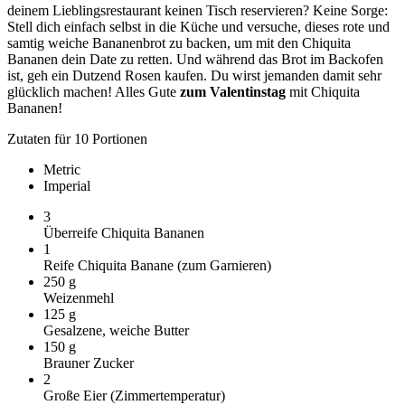
deinem Lieblingsrestaurant keinen Tisch reservieren? Keine Sorge:
Stell dich einfach selbst in die Küche und versuche, dieses rote und
samtig weiche Bananenbrot zu backen, um mit den Chiquita
Bananen dein Date zu retten. Und während das Brot im Backofen
ist, geh ein Dutzend Rosen kaufen. Du wirst jemanden damit sehr
glücklich machen! Alles Gute
zum Valentinstag
mit Chiquita
Bananen!
Zutaten für 10 Portionen
Metric
Imperial
3
Überreife Chiquita Bananen
1
Reife Chiquita Banane (zum Garnieren)
250
g
Weizenmehl
125
g
Gesalzene, weiche Butter
150
g
Brauner Zucker
2
Große Eier (Zimmertemperatur)