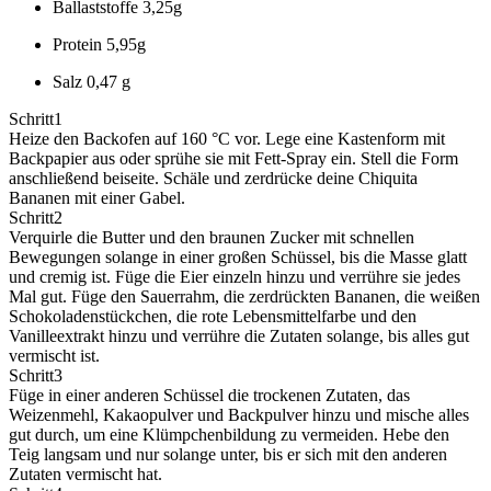
Ballaststoffe
3,25g
Protein
5,95g
Salz
0,47 g
Schritt
1
Heize den Backofen auf 160 °C vor. Lege eine Kastenform mit
Backpapier aus oder sprühe sie mit Fett-Spray ein. Stell die Form
anschließend beiseite. Schäle und zerdrücke deine Chiquita
Bananen mit einer Gabel.
Schritt
2
Verquirle die Butter und den braunen Zucker mit schnellen
Bewegungen solange in einer großen Schüssel, bis die Masse glatt
und cremig ist. Füge die Eier einzeln hinzu und verrühre sie jedes
Mal gut. Füge den Sauerrahm, die zerdrückten Bananen, die weißen
Schokoladenstückchen, die rote Lebensmittelfarbe und den
Vanilleextrakt hinzu und verrühre die Zutaten solange, bis alles gut
vermischt ist.
Schritt
3
Füge in einer anderen Schüssel die trockenen Zutaten, das
Weizenmehl, Kakaopulver und Backpulver hinzu und mische alles
gut durch, um eine Klümpchenbildung zu vermeiden. Hebe den
Teig langsam und nur solange unter, bis er sich mit den anderen
Zutaten vermischt hat.