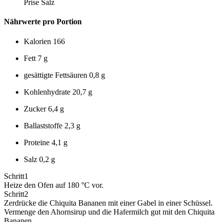
Prise Salz
Nährwerte pro Portion
Kalorien
166
Fett
7 g
gesättigte Fettsäuren
0,8 g
Kohlenhydrate
20,7 g
Zucker
6,4 g
Ballaststoffe
2,3 g
Proteine
4,1 g
Salz
0,2 g
Schritt
1
Heize den Ofen auf 180 °C vor.
Schritt
2
Zerdrücke die Chiquita Bananen mit einer Gabel in einer Schüssel.
Vermenge den Ahornsirup und die Hafermilch gut mit den Chiquita
Bananen.