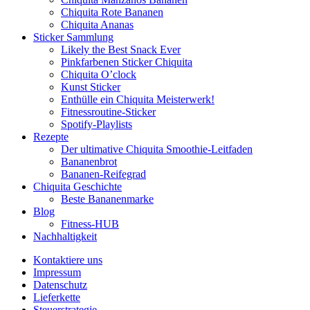
Chiquita Rote Bananen
Chiquita Ananas
Sticker Sammlung
Likely the Best Snack Ever
Pinkfarbenen Sticker Chiquita
Chiquita O’clock
Kunst Sticker
Enthülle ein Chiquita Meisterwerk!
Fitnessroutine-Sticker
Spotify-Playlists
Rezepte
Der ultimative Chiquita Smoothie-Leitfaden
Bananenbrot
Bananen-Reifegrad
Chiquita Geschichte
Beste Bananenmarke
Blog
Fitness-HUB
Nachhaltigkeit
Kontaktiere uns
Impressum
Datenschutz
Lieferkette
Steuerstrategie