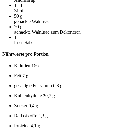
Ahornsirup
1
TL
Zimt
50
g
gehackte Walnüsse
30
g
gehackte Walnüsse zum Dekorieren
1
Prise Salz
Nährwerte pro Portion
Kalorien
166
Fett
7 g
gesättigte Fettsäuren
0,8 g
Kohlenhydrate
20,7 g
Zucker
6,4 g
Ballaststoffe
2,3 g
Proteine
4,1 g