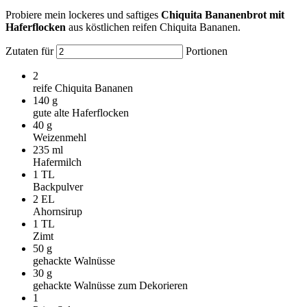
Probiere mein lockeres und saftiges
Chiquita Bananenbrot mit
Haferflocken
aus köstlichen reifen Chiquita Bananen.
Zutaten für
Portionen
2
reife Chiquita Bananen
140
g
gute alte Haferflocken
40
g
Weizenmehl
235
ml
Hafermilch
1
TL
Backpulver
2
EL
Ahornsirup
1
TL
Zimt
50
g
gehackte Walnüsse
30
g
gehackte Walnüsse zum Dekorieren
1