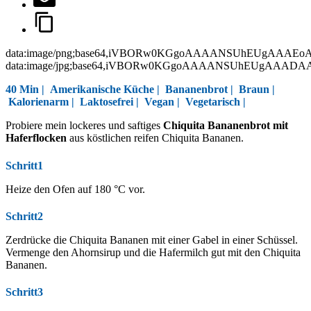
data:image/png;base64,iVBORw0KGgoAAAANSUhEUgAAAEo
data:image/jpg;base64,iVBORw0KGgoAAAANSUhEUgAAAD
40 Min |
Amerikanische Küche
|
Bananenbrot
|
Braun
|
Kalorienarm
|
Laktosefrei
|
Vegan
|
Vegetarisch
|
Probiere mein lockeres und saftiges
Chiquita Bananenbrot mit
Haferflocken
aus köstlichen reifen Chiquita Bananen.
Schritt1
Heize den Ofen auf 180 °C vor.
Schritt2
Zerdrücke die Chiquita Bananen mit einer Gabel in einer Schüssel.
Vermenge den Ahornsirup und die Hafermilch gut mit den Chiquita
Bananen.
Schritt3