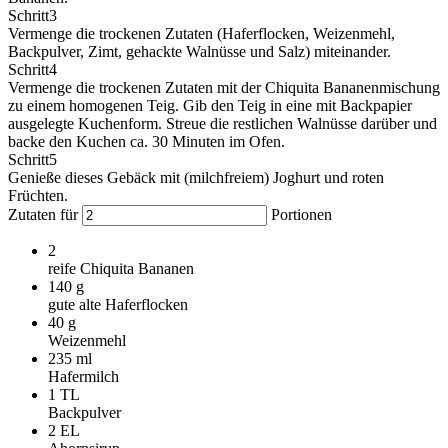
Schritt
3
Vermenge die trockenen Zutaten (Haferflocken, Weizenmehl,
Backpulver, Zimt, gehackte Walnüsse und Salz) miteinander.
Schritt
4
Vermenge die trockenen Zutaten mit der Chiquita Bananenmischung
zu einem homogenen Teig. Gib den Teig in eine mit Backpapier
ausgelegte Kuchenform. Streue die restlichen Walnüsse darüber und
backe den Kuchen ca. 30 Minuten im Ofen.
Schritt
5
Genieße dieses Gebäck mit (milchfreiem) Joghurt und roten
Früchten.
Zutaten für
Portionen
2
reife Chiquita Bananen
140
g
gute alte Haferflocken
40
g
Weizenmehl
235
ml
Hafermilch
1
TL
Backpulver
2
EL