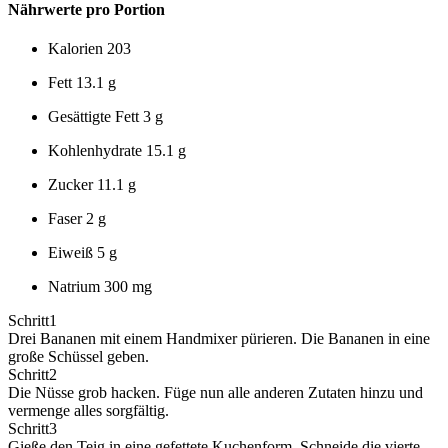
Nährwerte pro Portion
Kalorien
203
Fett
13.1 g
Gesättigte Fett
3 g
Kohlenhydrate
15.1 g
Zucker
11.1 g
Faser
2 g
Eiweiß
5 g
Natrium
300 mg
Schritt
1
Drei Bananen mit einem Handmixer pürieren. Die Bananen in eine
große Schüssel geben.
Schritt
2
Die Nüsse grob hacken. Füge nun alle anderen Zutaten hinzu und
vermenge alles sorgfältig.
Schritt
3
Gieße den Teig in eine gefettete Kuchenform. Schneide die vierte