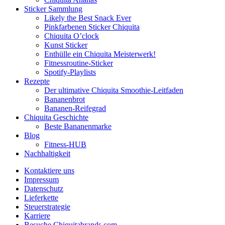
Sticker Sammlung
Likely the Best Snack Ever
Pinkfarbenen Sticker Chiquita
Chiquita O’clock
Kunst Sticker
Enthülle ein Chiquita Meisterwerk!
Fitnessroutine-Sticker
Spotify-Playlists
Rezepte
Der ultimative Chiquita Smoothie-Leitfaden
Bananenbrot
Bananen-Reifegrad
Chiquita Geschichte
Beste Bananenmarke
Blog
Fitness-HUB
Nachhaltigkeit
Kontaktiere uns
Impressum
Datenschutz
Lieferkette
Steuerstrategie
Karriere
Besuche Chiquitabrands.com