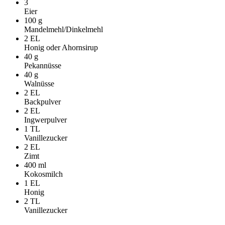
3
Eier
100
g
Mandelmehl/Dinkelmehl
2
EL
Honig oder Ahornsirup
40
g
Pekannüsse
40
g
Walnüsse
2
EL
Backpulver
2
EL
Ingwerpulver
1
TL
Vanillezucker
2
EL
Zimt
400
ml
Kokosmilch
1
EL
Honig
2
TL
Vanillezucker