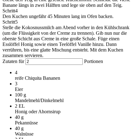
Banane längs in zwei Hälften und lege sie oben auf den Teig.
Schritt
4
Den Kuchen ungefähr 45 Minuten lang im Ofen backen.
Schritt
5
Stelle die Kokosnussmilch am Abend vorher in den Kühlschrank
(um die Flüssigkeit von der Creme zu trennen). Gib nun nur die
oberste Schicht aus Creme in eine große Schale. Füge einen
Esslöffel Honig sowie einen Teelöffel Vanille hinzu. Dann
verrühren, bis eine glatte Mischung entsteht. Mit dem Kuchen
zusammen servieren.
Zutaten für
Portionen
4
reife Chiquita Bananen
3
Eier
100
g
Mandelmehl/Dinkelmehl
2
EL
Honig oder Ahornsirup
40
g
Pekannüsse
40
g
Walnüsse