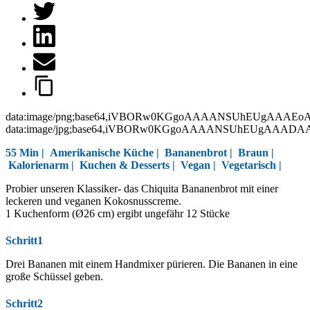
data:image/png;base64,iVBORw0KGgoAAAANSUhEUgAAAEo
data:image/jpg;base64,iVBORw0KGgoAAAANSUhEUgAAAD
55 Min |
Amerikanische Küche
|
Bananenbrot
|
Braun
|
Kalorienarm
|
Kuchen & Desserts
|
Vegan
|
Vegetarisch
|
Probier unseren Klassiker- das Chiquita Bananenbrot mit einer
leckeren und veganen Kokosnusscreme.
1 Kuchenform (Ø26 cm) ergibt ungefähr 12 Stücke
Schritt1
Drei Bananen mit einem Handmixer pürieren. Die Bananen in eine
große Schüssel geben.
Schritt2