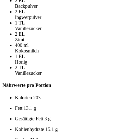
2
EL
Backpulver
2
EL
Ingwerpulver
1
TL
Vanillezucker
2
EL
Zimt
400
ml
Kokosmilch
1
EL
Honig
2
TL
Vanillezucker
Nährwerte pro Portion
Kalorien
203
Fett
13.1 g
Gesättigte Fett
3 g
Kohlenhydrate
15.1 g