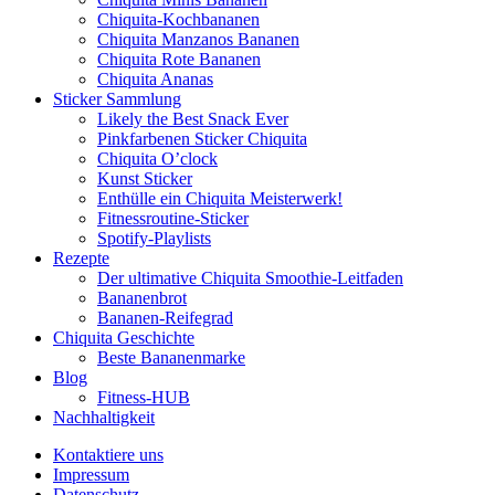
Chiquita-Kochbananen
Chiquita Manzanos Bananen
Chiquita Rote Bananen
Chiquita Ananas
Sticker Sammlung
Likely the Best Snack Ever
Pinkfarbenen Sticker Chiquita
Chiquita O’clock
Kunst Sticker
Enthülle ein Chiquita Meisterwerk!
Fitnessroutine-Sticker
Spotify-Playlists
Rezepte
Der ultimative Chiquita Smoothie-Leitfaden
Bananenbrot
Bananen-Reifegrad
Chiquita Geschichte
Beste Bananenmarke
Blog
Fitness-HUB
Nachhaltigkeit
Kontaktiere uns
Impressum
Datenschutz