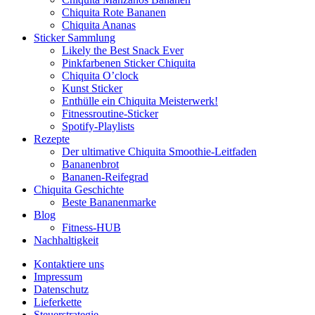
Chiquita Rote Bananen
Chiquita Ananas
Sticker Sammlung
Likely the Best Snack Ever
Pinkfarbenen Sticker Chiquita
Chiquita O’clock
Kunst Sticker
Enthülle ein Chiquita Meisterwerk!
Fitnessroutine-Sticker
Spotify-Playlists
Rezepte
Der ultimative Chiquita Smoothie-Leitfaden
Bananenbrot
Bananen-Reifegrad
Chiquita Geschichte
Beste Bananenmarke
Blog
Fitness-HUB
Nachhaltigkeit
Kontaktiere uns
Impressum
Datenschutz
Lieferkette
Steuerstrategie