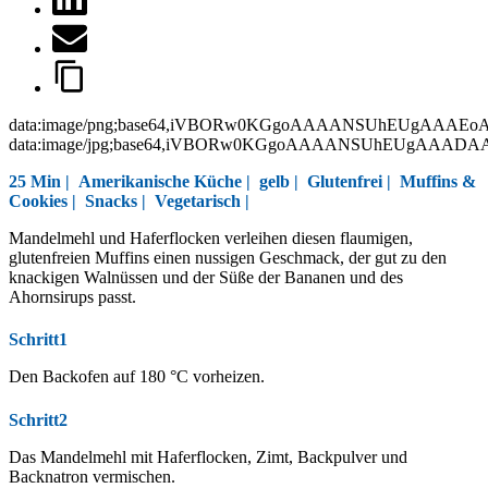
data:image/png;base64,iVBORw0KGgoAAAANSUhEUgAAAEo
data:image/jpg;base64,iVBORw0KGgoAAAANSUhEUgAAAD
25 Min |
Amerikanische Küche
|
gelb
|
Glutenfrei
|
Muffins &
Cookies
|
Snacks
|
Vegetarisch
|
Mandelmehl und Haferflocken verleihen diesen flaumigen,
glutenfreien Muffins einen nussigen Geschmack, der gut zu den
knackigen Walnüssen und der Süße der Bananen und des
Ahornsirups passt.
Schritt1
Den Backofen auf 180 °C vorheizen.
Schritt2
Das Mandelmehl mit Haferflocken, Zimt, Backpulver und
Backnatron vermischen.