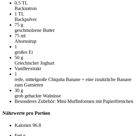
0.5
TL
Backnatron
1
TL
Backpulver
75
g
geschmolzene Butter
75
ml
Ahornsirup
1
großes Ei
50
g
Griechischer Joghurt
Vanilleextrakt
1
reife, mittelgroße Chiquita Banane + eine zusätzliche Banane
zum Garnieren
30
g
grob gehackte Walnüsse
Besonderes Zubehör: Mini-Muffinformen mit Papierförmchen
Nährwerte pro Portion
Kalorien
96.8
Fett
g