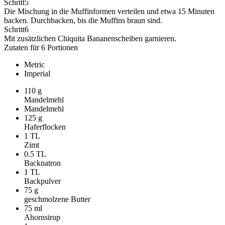
Schritt
5
Die Mischung in die Muffinformen verteilen und etwa 15 Minuten
backen. Durchbacken, bis die Muffins braun sind.
Schritt
6
Mit zusätzlichen Chiquita Bananenscheiben garnieren.
Zutaten für 6 Portionen
Metric
Imperial
110
g
Mandelmehl
Mandelmehl
125
g
Haferflocken
1
TL
Zimt
0.5
TL
Backnatron
1
TL
Backpulver
75
g
geschmolzene Butter
75
ml
Ahornsirup