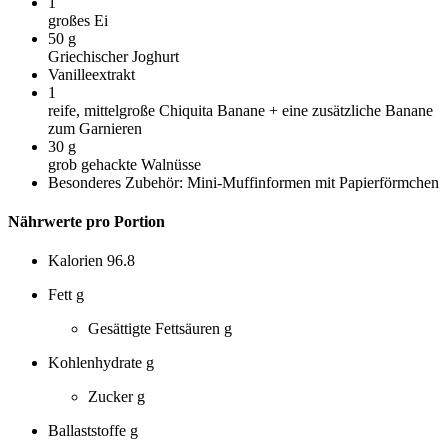
1
großes Ei
50
g
Griechischer Joghurt
Vanilleextrakt
1
reife, mittelgroße Chiquita Banane + eine zusätzliche Banane
zum Garnieren
30
g
grob gehackte Walnüsse
Besonderes Zubehör: Mini-Muffinformen mit Papierförmchen
Nährwerte pro Portion
Kalorien
96.8
Fett
g
Gesättigte Fettsäuren
g
Kohlenhydrate
g
Zucker
g
Ballaststoffe
g