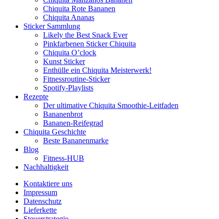
Chiquita Rote Bananen
Chiquita Ananas
Sticker Sammlung
Likely the Best Snack Ever
Pinkfarbenen Sticker Chiquita
Chiquita O’clock
Kunst Sticker
Enthülle ein Chiquita Meisterwerk!
Fitnessroutine-Sticker
Spotify-Playlists
Rezepte
Der ultimative Chiquita Smoothie-Leitfaden
Bananenbrot
Bananen-Reifegrad
Chiquita Geschichte
Beste Bananenmarke
Blog
Fitness-HUB
Nachhaltigkeit
Kontaktiere uns
Impressum
Datenschutz
Lieferkette
Steuerstrategie