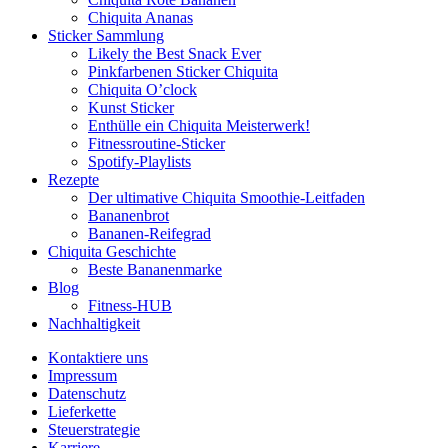
Chiquita Ananas
Sticker Sammlung
Likely the Best Snack Ever
Pinkfarbenen Sticker Chiquita
Chiquita O’clock
Kunst Sticker
Enthülle ein Chiquita Meisterwerk!
Fitnessroutine-Sticker
Spotify-Playlists
Rezepte
Der ultimative Chiquita Smoothie-Leitfaden
Bananenbrot
Bananen-Reifegrad
Chiquita Geschichte
Beste Bananenmarke
Blog
Fitness-HUB
Nachhaltigkeit
Kontaktiere uns
Impressum
Datenschutz
Lieferkette
Steuerstrategie
Karriere