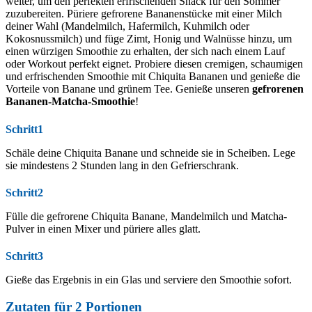
weiter, um den perfekten erfrischenden Snack für den Sommer
zuzubereiten. Püriere gefrorene Bananenstücke mit einer Milch
deiner Wahl (Mandelmilch, Hafermilch, Kuhmilch oder
Kokosnussmilch) und füge Zimt, Honig und Walnüsse hinzu, um
einen würzigen Smoothie zu erhalten, der sich nach einem Lauf
oder Workout perfekt eignet. Probiere diesen cremigen, schaumigen
und erfrischenden Smoothie mit Chiquita Bananen und genieße die
Vorteile von Banane und grünem Tee. Genieße unseren
gefrorenen
Bananen-Matcha-Smoothie
!
Schritt1
Schäle deine Chiquita Banane und schneide sie in Scheiben. Lege
sie mindestens 2 Stunden lang in den Gefrierschrank.
Schritt2
Fülle die gefrorene Chiquita Banane, Mandelmilch und Matcha-
Pulver in einen Mixer und püriere alles glatt.
Schritt3
Gieße das Ergebnis in ein Glas und serviere den Smoothie sofort.
Zutaten für
2
Portionen