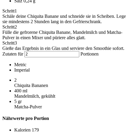
Salz
0,24 g
Schritt
1
Schäle deine Chiquita Banane und schneide sie in Scheiben. Lege
sie mindestens 2 Stunden lang in den Gefrierschrank.
Schritt
2
Fülle die gefrorene Chiquita Banane, Mandelmilch und Matcha-
Pulver in einen Mixer und püriere alles glatt.
Schritt
3
Gieße das Ergebnis in ein Glas und serviere den Smoothie sofort.
Zutaten für
Portionen
Metric
Imperial
2
Chiquita Bananen
400
ml
Mandelmilch, gekühlt
5
gr
Matcha-Pulver
Nährwerte pro Portion
Kalorien
179