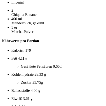
Imperial
2
Chiquita Bananen
400
ml
Mandelmilch, gekühlt
5
gr
Matcha-Pulver
Nährwerte pro Portion
Kalorien
179
Fett
4,11 g
Gesättigte Fettsäuren
0,66g
Kohlenhydrate
29,33 g
Zucker
25,75g
Ballaststoffe
4,90 g
Eiweiß
3,61 g