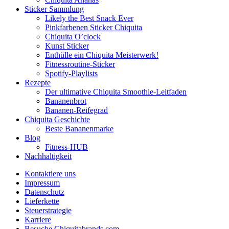
Sticker Sammlung
Likely the Best Snack Ever
Pinkfarbenen Sticker Chiquita
Chiquita O’clock
Kunst Sticker
Enthülle ein Chiquita Meisterwerk!
Fitnessroutine-Sticker
Spotify-Playlists
Rezepte
Der ultimative Chiquita Smoothie-Leitfaden
Bananenbrot
Bananen-Reifegrad
Chiquita Geschichte
Beste Bananenmarke
Blog
Fitness-HUB
Nachhaltigkeit
Kontaktiere uns
Impressum
Datenschutz
Lieferkette
Steuerstrategie
Karriere
Besuche Chiquitabrands.com