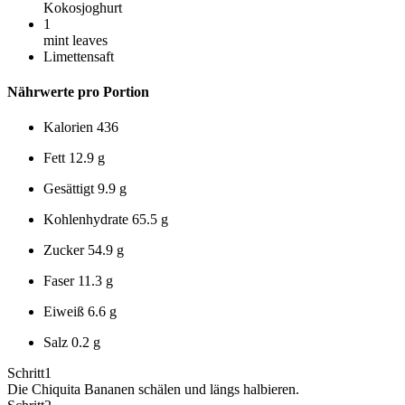
Kokosjoghurt
1
mint leaves
Limettensaft
Nährwerte pro Portion
Kalorien
436
Fett
12.9 g
Gesättigt
9.9 g
Kohlenhydrate
65.5 g
Zucker
54.9 g
Faser
11.3 g
Eiweiß
6.6 g
Salz
0.2 g
Schritt
1
Die Chiquita Bananen schälen und längs halbieren.