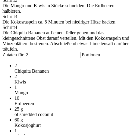
Schritt
2
Die Mango und Kiwis in Stücke schneiden. Die Erdbeeren
halbieren.
Schritt
3
Die Kokosraspeln ca. 5 Minuten bei niedriger Hitze backen.
Schritt
4
Die Chiquita Bananen auf einen Teller geben und das
kleingeschnittene Obst darauf verteilen. Mit den Kokosraspeln und
Minzeblättern bestreuen. Abschließend etwas Limettensaft darüber
träufeln.
Zutaten für
Portionen
2
Chiquita Bananen
2
Kiwis
1
Mango
10
Erdbeeren
25
g
of shredded coconut
60
g
Kokosjoghurt
1